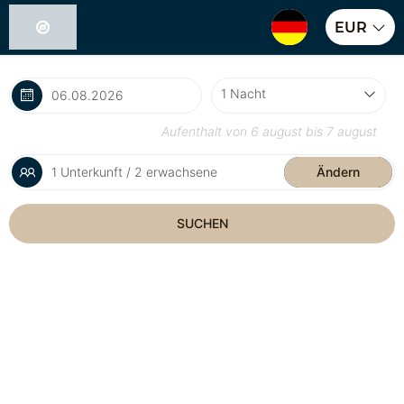
EUR
Aufenthalt von
6 august
bis
7 august
1 Unterkunft / 2 erwachsene
Ändern