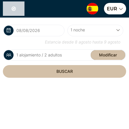
EUR
Estancia desde
8 agosto
hasta
9 agosto
1 alojamiento / 2 adultos
Modificar