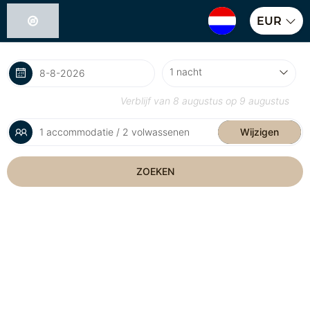
EUR
Verblijf van
8 augustus
op
9 augustus
1 accommodatie / 2 volwassenen
Wijzigen