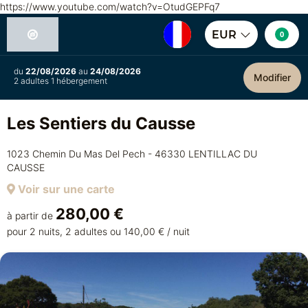
https://www.youtube.com/watch?v=OtudGEPFq7
EUR
0
du
22/08/2026
au
24/08/2026
Modifier
2 adultes 1 hébergement
Les Sentiers du Causse
1023 Chemin Du Mas Del Pech - 46330 LENTILLAC DU
CAUSSE
Voir sur une carte
280,00 €
à partir de
pour 2 nuits, 2 adultes ou 140,00 € / nuit