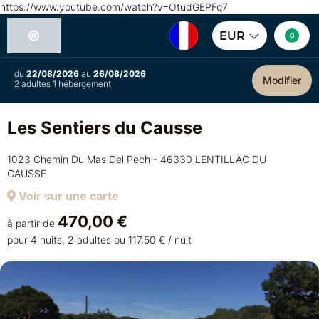
https://www.youtube.com/watch?v=OtudGEPFq7
EUR
0
du
22/08/2026
au
26/08/2026
Modifier
2 adultes 1 hébergement
Les Sentiers du Causse
1023 Chemin Du Mas Del Pech - 46330 LENTILLAC DU
CAUSSE
Voir sur une carte
470,00 €
à partir de
pour 4 nuits, 2 adultes ou 117,50 € / nuit