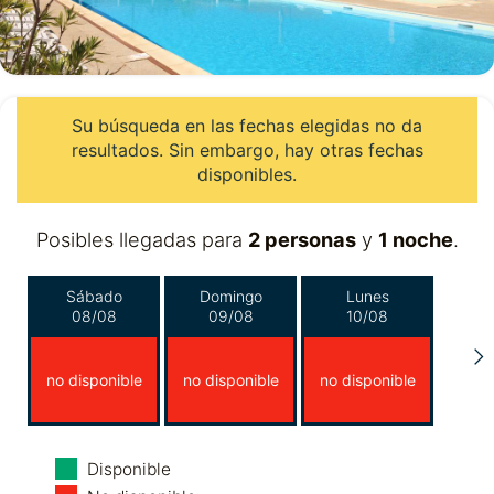
Su búsqueda en las fechas elegidas no da
resultados. Sin embargo, hay otras fechas
disponibles.
Posibles llegadas para
2 personas
y
1 noche
.
Sábado
Domingo
Lunes
08/08
09/08
10/08
no disponible
no disponible
no disponible
Martes
Miércoles
Jueves
Disponible
11/08
12/08
13/08