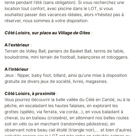
tente pendant l'été (sans obligation). Si vous recherchez une
location tout confort, avec piscine dans le LOT, si vous
souhaitez passer des vacances idéales, alors n'hésitez pas à
réserver, nous sommes à votre disposition.
Côté Loisirs, sur place au Village de Gites
:
A l'extérieur
:
Terrain de Volley Ball, paniers de Basket Ball, tennis de table,
boulodrome, mini terrain de football, balançoires et toboggans.
A l'intérieur
:
Jeux : flipper, baby foot, billard, ainsi qu'une mise à disposition
gratuite de divers jeux de société, livres, magasines.
Côté Loisirs, à proximité
:
Vous pourrez découvrir la belle vallée du Célé en Canöé, ou à la
pêche, en escaladant les hautes falaises, en explorant les
grottes (spéléo, via ferrata, via corda...), en vous baladant à
cheval, ou en bateau (croisière), en sillonnant nos belles routes
soit en vélo ou en marchant (randonnées pédestres), en
observant notre beau ciel étoilé (triangle noir),... et bien d'autres
activités encore car le LOT est très riche en activités calmes ou