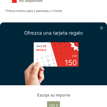
No disponible
no disponible
no disponible
no disponible
* Precio mínimo para 2 personas y 1 noche.
Viernes
14/08
Ofrezca una tarjeta regalo
no disponible
VALE
DE
REGALO
EUR
150
Escoja su importe
150 €