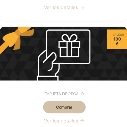
Ver los detalles
VALEUR
100
€
TARJETA DE REGALO
Comprar
Ver los detalles