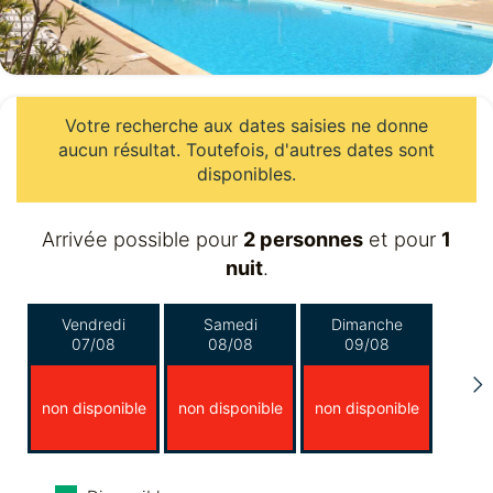
Votre recherche aux dates saisies ne donne
aucun résultat. Toutefois, d'autres dates sont
disponibles.
Arrivée possible pour
2 personnes
et pour
1
nuit
.
Vendredi
Samedi
Dimanche
07/08
08/08
09/08
non disponible
non disponible
non disponible
Lundi
Mardi
Mercredi