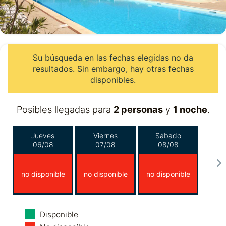
Su búsqueda en las fechas elegidas no da
resultados. Sin embargo, hay otras fechas
disponibles.
Posibles llegadas para
2 personas
y
1 noche
.
Jueves
Viernes
Sábado
06/08
07/08
08/08
no disponible
no disponible
no disponible
Domingo
Lunes
Martes
Disponible
09/08
10/08
11/08