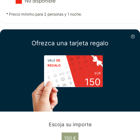
No disponible
no disponible
no disponible
no disponible
* Precio mínimo para 2 personas y 1 noche.
Miércoles
12/08
Ofrezca una tarjeta regalo
no disponible
VALE
DE
REGALO
EUR
150
Escoja su importe
150 €