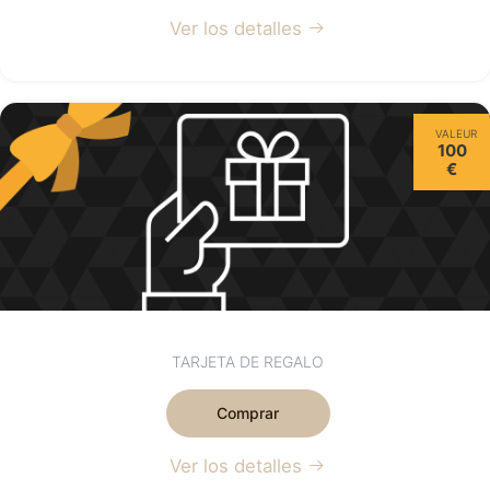
Ver los detalles
VALEUR
100
€
TARJETA DE REGALO
Comprar
Ver los detalles