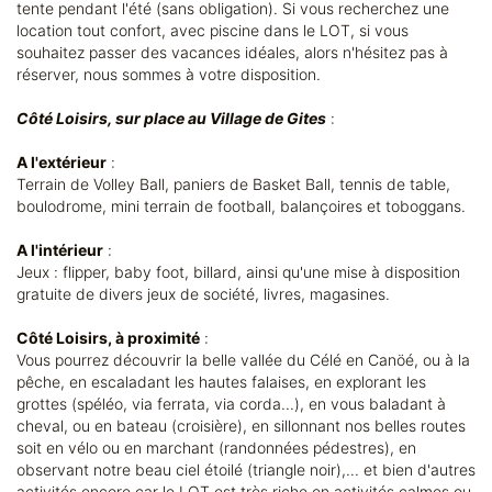
tente pendant l'été (sans obligation). Si vous recherchez une
location tout confort, avec piscine dans le LOT, si vous
souhaitez passer des vacances idéales, alors n'hésitez pas à
réserver, nous sommes à votre disposition.
Côté Loisirs, sur place au Village de Gites
:
A l'extérieur
:
Terrain de Volley Ball, paniers de Basket Ball, tennis de table,
boulodrome, mini terrain de football, balançoires et toboggans.
A l'intérieur
:
Jeux : flipper, baby foot, billard, ainsi qu'une mise à disposition
gratuite de divers jeux de société, livres, magasines.
Côté Loisirs, à proximité
:
Vous pourrez découvrir la belle vallée du Célé en Canöé, ou à la
pêche, en escaladant les hautes falaises, en explorant les
grottes (spéléo, via ferrata, via corda...), en vous baladant à
cheval, ou en bateau (croisière), en sillonnant nos belles routes
soit en vélo ou en marchant (randonnées pédestres), en
observant notre beau ciel étoilé (triangle noir),... et bien d'autres
activités encore car le LOT est très riche en activités calmes ou