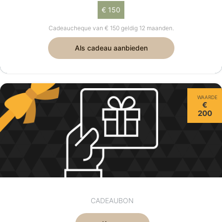
€ 150
Cadeaucheque van € 150 geldig 12 maanden.
Als cadeau aanbieden
WAARDE
€
200
CADEAUBON