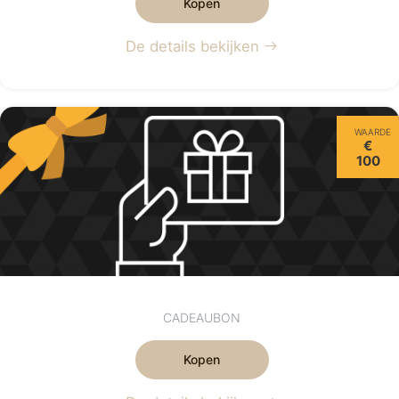
Kopen
De details bekijken
WAARDE
€
100
CADEAUBON
Kopen