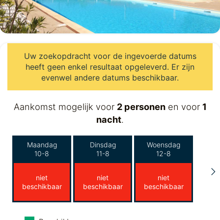
Uw zoekopdracht voor de ingevoerde datums
heeft geen enkel resultaat opgeleverd. Er zijn
evenwel andere datums beschikbaar.
Aankomst mogelijk voor
2 personen
en voor
1
nacht
.
Maandag
Dinsdag
Woensdag
10-8
11-8
12-8
niet
niet
niet
beschikbaar
beschikbaar
beschikbaar
Donderdag
Vrijdag
Zaterdag