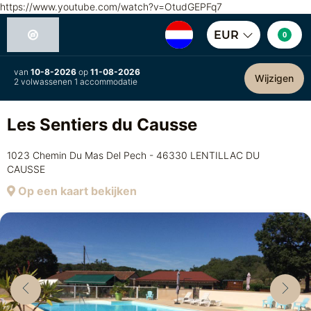
https://www.youtube.com/watch?v=OtudGEPFq7
EUR
0
van
10-8-2026
op
11-08-2026
Wijzigen
2 volwassenen 1 accommodatie
Les Sentiers du Causse
1023 Chemin Du Mas Del Pech - 46330 LENTILLAC DU
CAUSSE
Op een kaart bekijken