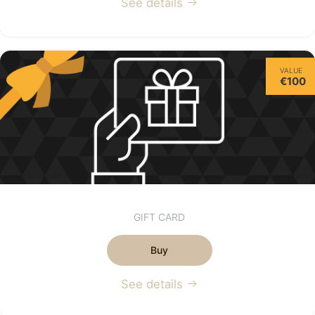
See details
VALUE
€100
GIFT CARD
Buy
See details