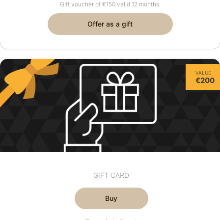
Gift voucher of €150 valid 12 months.
Offer as a gift
VALUE
€200
GIFT CARD
Buy