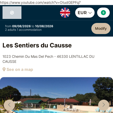
https://www.youtube.com/watch?v=OtudGEPFq7
EUR
0
from
09/08/2026
to
10/08/2026
Modify
2 adults 1 accommodation
Les Sentiers du Causse
1023 Chemin Du Mas Del Pech - 46330 LENTILLAC DU
CAUSSE
See on a map