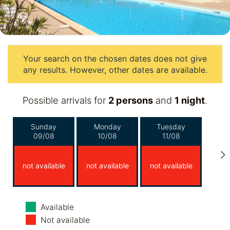
Your search on the chosen dates does not give
any results. However, other dates are available.
Possible arrivals for
2 persons
and
1 night
.
Sunday
Monday
Tuesday
09/08
10/08
11/08
not available
not available
not available
Wednesday
Thursday
Friday
Available
12/08
13/08
14/08
Not available