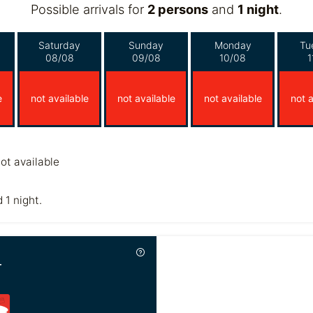
Possible arrivals for
2 persons
and
1 night
.
Saturday
Sunday
Monday
Tu
08/08
09/08
10/08
1
e
not available
not available
not available
not a
ot available
 1 night.
r