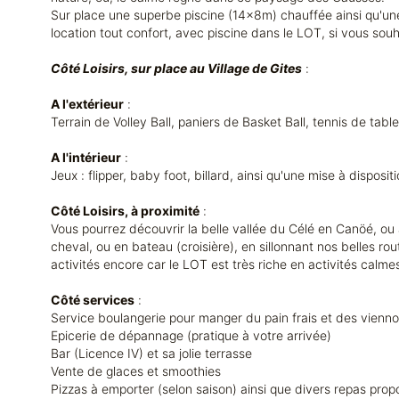
Sur place une superbe piscine (14x8m) chauffée ainsi qu'une
location tout confort, avec piscine dans le LOT, si vous sou
Côté Loisirs, sur place au Village de Gites
:
A l'extérieur
:
Terrain de Volley Ball, paniers de Basket Ball, tennis de tab
A l'intérieur
:
Jeux : flipper, baby foot, billard, ainsi qu'une mise à disposi
Côté Loisirs, à proximité
:
Vous pourrez découvrir la belle vallée du Célé en Canöé, ou à
cheval, ou en bateau (croisière), en sillonnant nos belles ro
activités encore car le LOT est très riche en activités calm
Côté services
:
Service boulangerie pour manger du pain frais et des viennoi
Epicerie de dépannage (pratique à votre arrivée)
Bar (Licence IV) et sa jolie terrasse
Vente de glaces et smoothies
Pizzas à emporter (selon saison) ainsi que divers repas pro