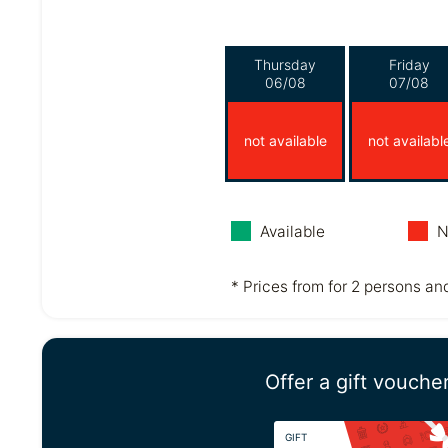
Thursday
Friday
06/08
07/08
not available
not availabl
Available
N
* Prices from for 2 persons and
Offer a gift vouche
GIFT