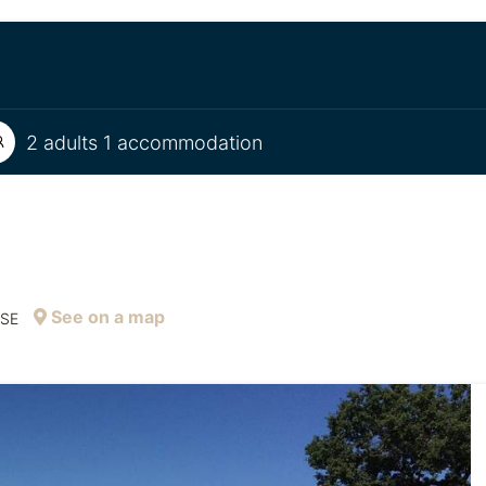
2 adults 1 accommodation
See on a map
SSE