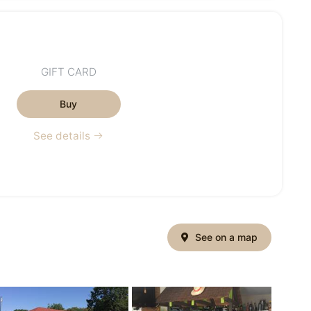
GIFT CARD
Buy
See details
See on a map