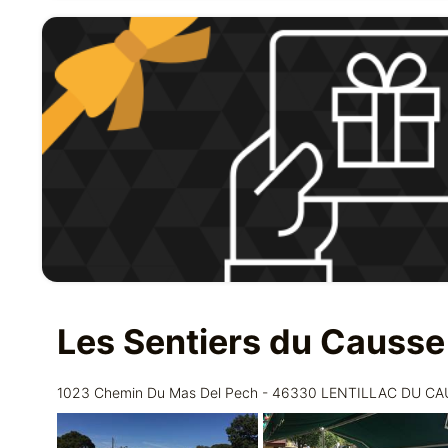
Les Sentiers du Causse
1023 Chemin Du Mas Del Pech - 46330 LENTILLAC DU C