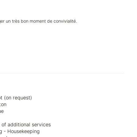
ger un très bon moment de convivialité.
t (on request)
ton
ue
 of additional services
g - Housekeeping