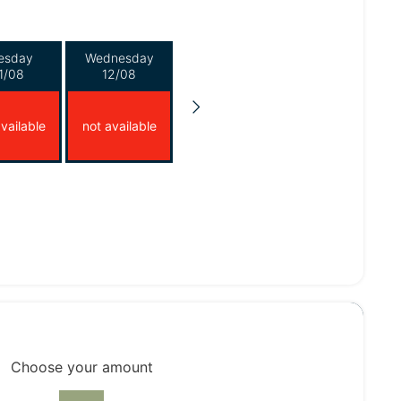
esday
Wednesday
1/08
12/08
vailable
not available
Choose your amount