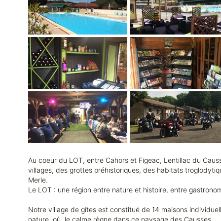
Au coeur du LOT, entre Cahors et Figeac, Lentillac du Caus
villages, des grottes préhistoriques, des habitats troglodyt
Merle.
Le LOT : une région entre nature et histoire, entre gastrono
Notre village de gîtes est constitué de 14 maisons individue
nature, où, le calme règne dans ce paysage des Causses.