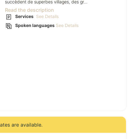
succèdent de superbes villages, des gr...
Read the description
Services
See Details
Spoken languages
See Details
tes are available.