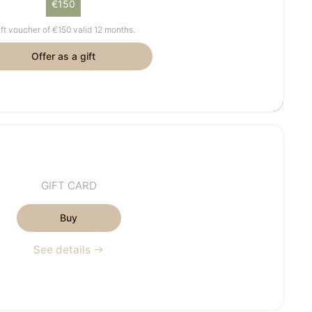
€150
ft voucher of €150 valid 12 months.
Offer as a gift
GIFT CARD
Buy
See details