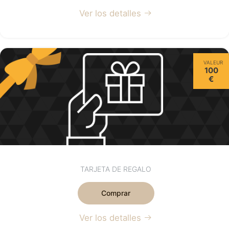
Ver los detalles
VALEUR
100
€
TARJETA DE REGALO
Comprar
Ver los detalles