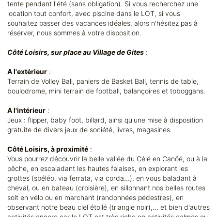
tente pendant l'été (sans obligation). Si vous recherchez une
location tout confort, avec piscine dans le LOT, si vous
souhaitez passer des vacances idéales, alors n'hésitez pas à
réserver, nous sommes à votre disposition.
Côté Loisirs, sur place au Village de Gites
:
A l'extérieur
:
Terrain de Volley Ball, paniers de Basket Ball, tennis de table,
boulodrome, mini terrain de football, balançoires et toboggans.
A l'intérieur
:
Jeux : flipper, baby foot, billard, ainsi qu'une mise à disposition
gratuite de divers jeux de société, livres, magasines.
Côté Loisirs, à proximité
:
Vous pourrez découvrir la belle vallée du Célé en Canöé, ou à la
pêche, en escaladant les hautes falaises, en explorant les
grottes (spéléo, via ferrata, via corda...), en vous baladant à
cheval, ou en bateau (croisière), en sillonnant nos belles routes
soit en vélo ou en marchant (randonnées pédestres), en
observant notre beau ciel étoilé (triangle noir),... et bien d'autres
activités encore car le LOT est très riche en activités calmes ou