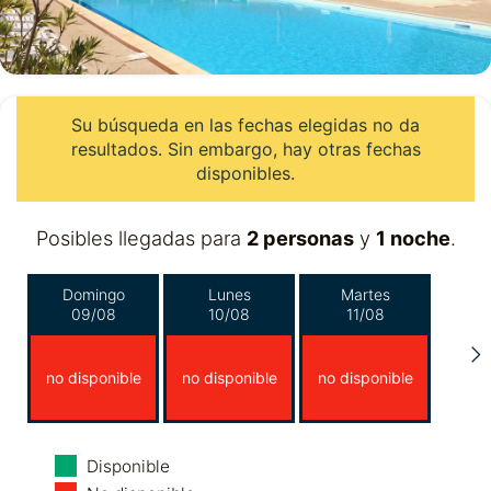
Su búsqueda en las fechas elegidas no da
resultados. Sin embargo, hay otras fechas
disponibles.
Posibles llegadas para
2 personas
y
1 noche
.
Domingo
Lunes
Martes
09/08
10/08
11/08
no disponible
no disponible
no disponible
Miércoles
Jueves
Viernes
Disponible
12/08
13/08
14/08