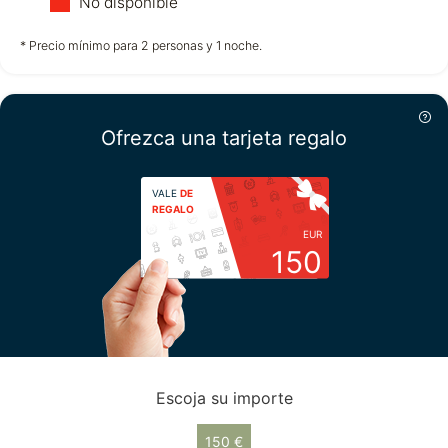
No disponible
no disponible
no disponible
no disponible
* Precio mínimo para 2 personas y 1 noche.
Sábado
15/08
Ofrezca una tarjeta regalo
no disponible
VALE
DE
REGALO
EUR
150
Escoja su importe
150 €