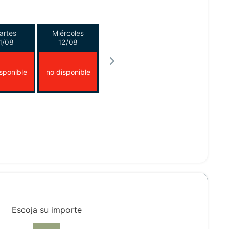
artes
Miércoles
1/08
12/08
sponible
no disponible
Escoja su importe