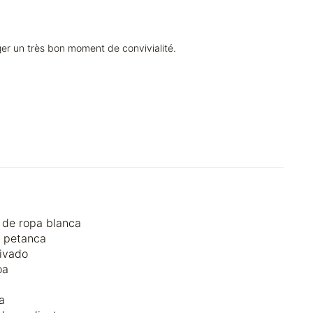
ger un très bon moment de convivialité.
r de ropa blanca
 petanca
ivado
oa
a