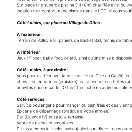
Sur place une superbe piscine (14x8m) chauffée ainsi qu'une
location tout confort, avec piscine dans le LOT, si vous sou
Côté Loisirs, sur place au Village de Gites
:
A l'extérieur
:
Terrain de Volley Ball, paniers de Basket Ball, tennis de tab
A l'intérieur
:
Jeux : flipper, baby foot, billard, ainsi qu'une mise à disposi
Côté Loisirs, à proximité
:
Vous pourrez découvrir la belle vallée du Célé en Canöé, ou à
cheval, ou en bateau (croisière), en sillonnant nos belles ro
activités encore car le LOT est très riche en activités calm
Côté services
:
Service boulangerie pour manger du pain frais et des viennoi
Epicerie de dépannage (pratique à votre arrivée)
Bar (Licence IV) et sa jolie terrasse
Vente de glaces et smoothies
Pizzas à emporter (selon saison) ainsi que divers repas pro