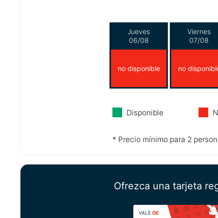
Jueves
Viernes
06/08
07/08
no disponible
no disponibl
Disponible
N
* Precio mínimo para 2 person
Ofrezca una tarjeta re
VALE
DE