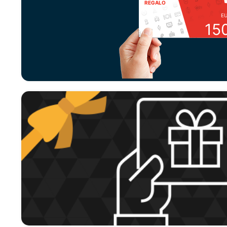
REGALO
E
15