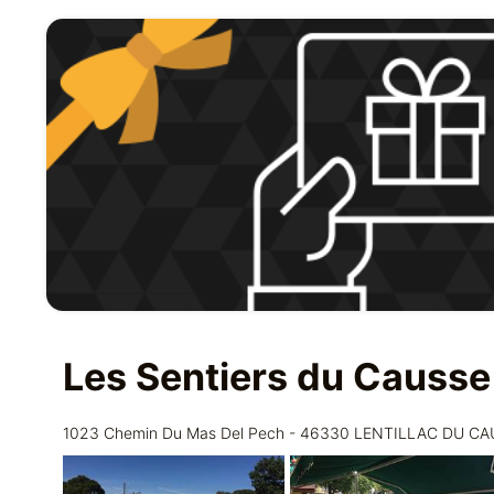
Les Sentiers du Causse
1023 Chemin Du Mas Del Pech - 46330 LENTILLAC DU C