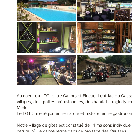
Au coeur du LOT, entre Cahors et Figeac, Lentillac du Caus
villages, des grottes préhistoriques, des habitats troglodyt
Merle.
Le LOT : une région entre nature et histoire, entre gastrono
Notre village de gîtes est constitué de 14 maisons individue
nature, où, le calme règne dans ce paysage des Causses.