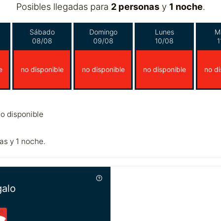
Posibles llegadas para
2 personas
y
1 noche
.
Sábado
Domingo
Lunes
M
08/08
09/08
10/08
1
e
no disponible
no disponible
no disponible
no di
o disponible
as y 1 noche.
galo