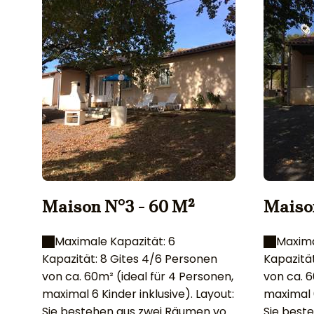
Maison N°3 - 60 M²
Maiso
Maximale Kapazität: 6
Maxima
Kapazität: 8 Gites 4/6 Personen
Kapazitä
von ca. 60m² (ideal für 4 Personen,
von ca. 6
maximal 6 Kinder inklusive). Layout:
maximal 6 K
Sie bestehen aus zwei Räumen von
Sie best