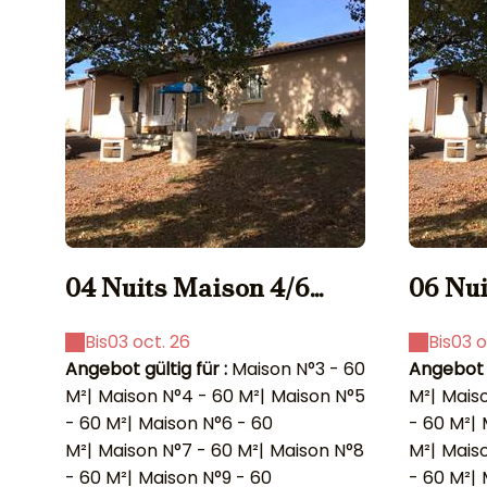
04 Nuits Maison 4/6
06 Nui
pers.
pers.
Bis
03 oct. 26
Bis
03 o
Angebot gültig für :
Maison N°3 - 60
Angebot g
M²
|
Maison N°4 - 60 M²
|
Maison N°5
M²
|
Maiso
- 60 M²
|
Maison N°6 - 60
- 60 M²
|
M²
|
Maison N°7 - 60 M²
|
Maison N°8
M²
|
Maiso
- 60 M²
|
Maison N°9 - 60
- 60 M²
|