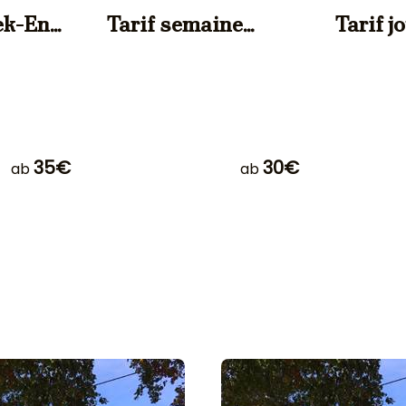
ek-End
Tarif semaine
Tarif j
pers.
Animaux
Anima
35€
30€
ab
ab