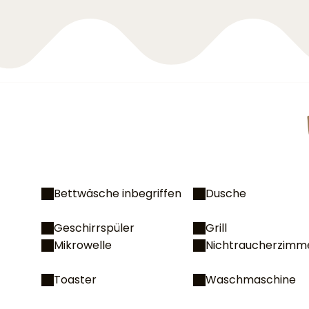
Bettwäsche inbegriffen
Dusche
Geschirrspüler
Grill
Mikrowelle
Nichtraucherzimm
Toaster
Waschmaschine