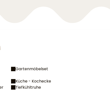
n
Gartenmöbelset
Küche - Kochecke
er
Tiefkühltruhe