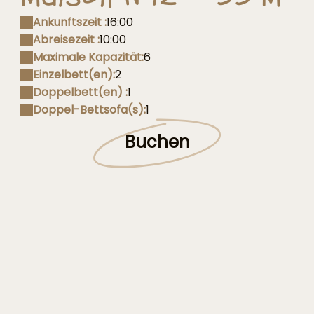
Ankunftszeit :
16:00
Abreisezeit :
10:00
Maximale Kapazität:
6
Einzelbett(en):
2
Doppelbett(en) :
1
Doppel-Bettsofa(s):
1
Buchen
lit_double
plan_maison_55m2