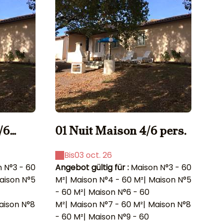
/6
01 Nuit Maison 4/6 pers.
0
p
Bis
03 oct. 26
 N°3 - 60
Angebot gültig für :
Maison N°3 - 60
An
aison N°5
M²
|
Maison N°4 - 60 M²
|
Maison N°5
M²
- 60 M²
|
Maison N°6 - 60
- 
aison N°8
M²
|
Maison N°7 - 60 M²
|
Maison N°8
M²
- 60 M²
|
Maison N°9 - 60
- 