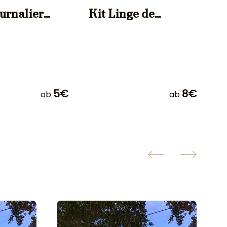
ournalier
Kit Linge de
S
ux
Toilette
p
5€
8€
ab
ab