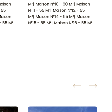
aison
M²
|
Maison N°10 - 60 M²
|
Maison
M²
 55
N°11 - 55 M²
|
Maison N°12 - 55
N°
aison
M²
|
Maison N°14 - 55 M²
|
Maison
M²
- 55 M²
N°15 - 55 M²
|
Maison N°16 - 55 M²
N°