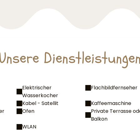
Unsere Dienstleistunge
Elektrischer
Flachbildfernseher
Wasserkocher
Kabel - Satellit
Kaffeemaschine
er
Ofen
Private Terrasse od
Balkon
WLAN