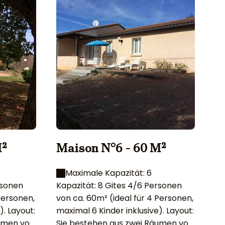
M²
Maison N°6 - 60 M²
M
Maximale Kapazität: 6
rsonen
Kapazität: 8 Gites 4/6 Personen
Ka
Personen,
von ca. 60m² (ideal für 4 Personen,
vo
ut:
maximal 6 Kinder inklusive). Layout:
max
äumen von
Sie bestehen aus zwei Räumen von
Si