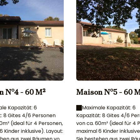
n N°4 - 60 M²
Maison N°5 - 60 
le Kapazität: 6
Maximale Kapazität: 6
t: 8 Gites 4/6 Personen
Kapazität: 8 Gites 4/6 Pe
0m² (ideal für 4 Personen,
von ca. 60m² (ideal für 4 
inder inklusive). Layout:
maximal 6 Kinder inklusive). Layo
ehen aus zwei Räumen von
Sie bestehen aus zwei R