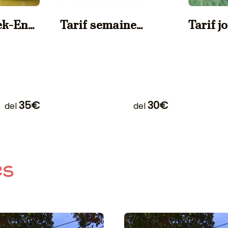
ek-End
Tarif semaine
Tarif j
pers.
Animaux
Anima
35€
30€
del
del
es