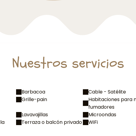
Nuestros servicios
Barbacoa
Cable - Satélite
Grille-pain
Habitaciones para 
fumadores
Lavavajillas
Microondas
la
Terraza o balcón privado
WiFi