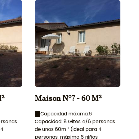
M²
Maison N°7 - 60 M²
M
Capacidad máxima:6
ersonas
Capacidad: 8 Gites 4/6 personas
Ca
 4
de unos 60m ² (ideal para 4
de
personas, máximo 6 niños
pe