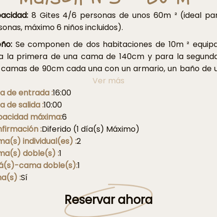
acidad:
8 Gites 4/6 personas de unos 60m ² (ideal pa
sonas, máximo 6 niños incluidos).
eño:
Se componen de dos habitaciones de 10m ² equip
a la primera de una cama de 140cm y para la segund
 camas de 90cm cada una con un armario, un baño de 
², un WC separada, y una cocina de planta abierta qu
Ver más
e hacia el salón comedor, toda una superficie total de 3
a de entrada :
16:00
 ofrece los accesorios interiores de las casas modernas
a de salida :
10:00
os los electrodomésticos necesarios para facilit
acidad máxima:
6
ovechar al máximo su estadía con incluyendo un h
firmación :
Diferido (1 día(s) Máximo)
icional, un microondas, un lavavajillas con congelador.In
a(s) individual(es) :
2
 una lavadora en cada casa. El salón está equipado co
a(s) doble(s) :
1
á cama doble.
á(s)-cama doble(s):
1
a(s) :
Sí
era:
una terraza cubierta de más de 8m ² equipada 
ar las comidas tiene una mampostería de barba
Reservar ahora
plan_maison_60m2
bilidad de garaje de 18m ² según disponibilidad.