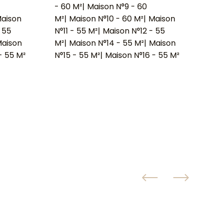
- 60 M²
|
Maison N°9 - 60
- 
aison
M²
|
Maison N°10 - 60 M²
|
Maison
M²
 55
N°11 - 55 M²
|
Maison N°12 - 55
N°
aison
M²
|
Maison N°14 - 55 M²
|
Maison
M²
- 55 M²
N°15 - 55 M²
|
Maison N°16 - 55 M²
N°