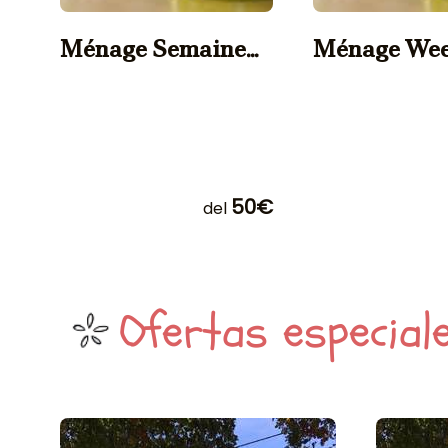
Ménage Semaine
Ménage We
Maison 4/6 pers.
Maison 4/6 
50€
del
Ofertas especial