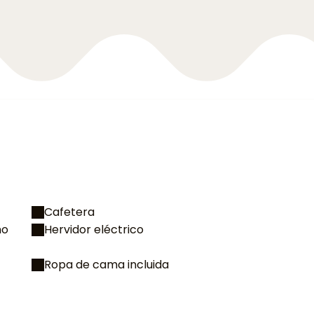
Cafetera
no
Hervidor eléctrico
Ropa de cama incluida