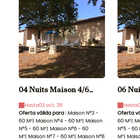
04 Nuits Maison 4/6
06 Nui
pers.
pers.
Hasta
03 oct. 26
Hasta
0
Oferta válida para :
Maison N°3 -
Oferta vá
60 M²
|
Maison N°4 - 60 M²
|
Maison
60 M²
|
Ma
N°5 - 60 M²
|
Maison N°6 - 60
N°5 - 60
M²
|
Maison N°7 - 60 M²
|
Maison N°8
M²
|
Maiso