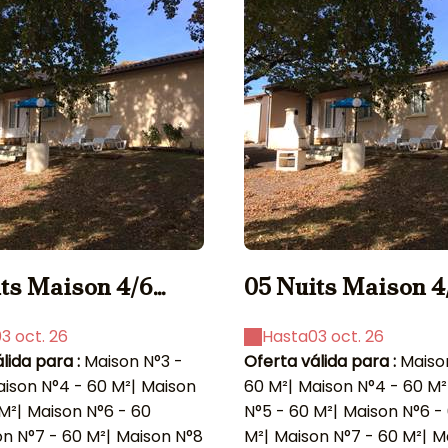
ts Maison 4/6
05 Nuits Maison 4
pers.
3 oct. 26
Hasta
03 oct. 26
lida para :
Maison N°3 -
Oferta válida para :
Maiso
ison N°4 - 60 M²
|
Maison
60 M²
|
Maison N°4 - 60 M²
 M²
|
Maison N°6 - 60
N°5 - 60 M²
|
Maison N°6 -
n N°7 - 60 M²
|
Maison N°8
M²
|
Maison N°7 - 60 M²
|
M