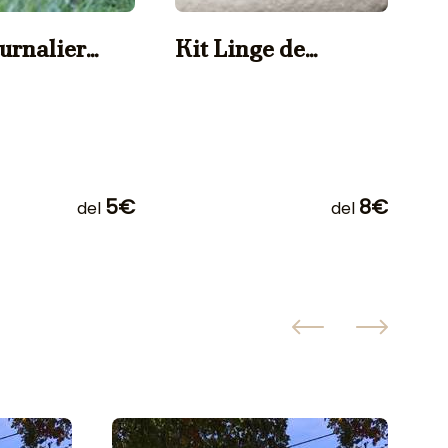
ournalier
Kit Linge de
S
ux
Toilette
p
5€
8€
del
del