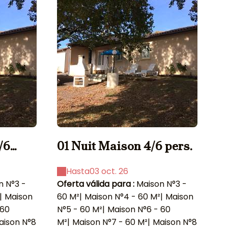
/6
01 Nuit Maison 4/6 pers.
0
p
Hasta
03 oct. 26
n N°3 -
Oferta válida para :
Maison N°3 -
Of
|
Maison
60 M²
|
Maison N°4 - 60 M²
|
Maison
60
 60
N°5 - 60 M²
|
Maison N°6 - 60
N°
aison N°8
M²
|
Maison N°7 - 60 M²
|
Maison N°8
M²