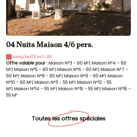
04 Nuits Maison 4/6 pers.
0
Jusqu'au
03 oct. 26
Offre valable pour :
Maison N°3 - 60 M²
|
Maison N°4 - 60
Of
M²
|
Maison N°5 - 60 M²
|
Maison N°6 - 60 M²
|
Maison N°7 -
M²
60 M²
|
Maison N°8 - 60 M²
|
Maison N°9 - 60 M²
|
Maison
60
N°10 - 60 M²
|
Maison N°11 - 55 M²
|
Maison N°12 - 55
N°
M²
|
Maison N°14 - 55 M²
|
Maison N°15 - 55 M²
|
Maison N°16 -
M²
55 M²
55
Toutes les offres spéciales