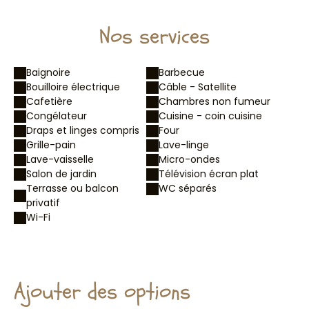
Nos services
Baignoire
Barbecue
Bouilloire électrique
Câble - Satellite
Cafetière
Chambres non fumeur
Congélateur
Cuisine - coin cuisine
Draps et linges compris
Four
Grille-pain
Lave-linge
Lave-vaisselle
Micro-ondes
Salon de jardin
Télévision écran plat
Terrasse ou balcon
WC séparés
privatif
Wi-Fi
Ajouter des options