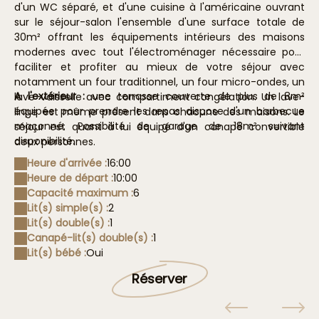
d'un WC séparé, et d'une cuisine à l'américaine ouvrant
sur le séjour-salon l'ensemble d'une surface totale de
30m² offrant les équipements intérieurs des maisons
modernes avec tout l'électroménager nécessaire pour
faciliter et profiter au mieux de votre séjour avec
notamment un four traditionnel, un four micro-ondes, un
A l'extérieur :
une terrasse couverte de plus de 8m²
lave-vaisselle avec compartiment congélation. Un lave-
équipée pour prendre les repas dispose d'un barbecue
linge est même présent dans chacune des maisons. Le
maçonné. Possibilité de garage de 18m² suivant
séjour est quant à lui équipé d'un canapé convertible
disponibilité.
deux personnes.
Heure d'arrivée :
16:00
Heure de départ :
10:00
Capacité maximum :
6
Lit(s) simple(s) :
2
Lit(s) double(s) :
1
Canapé-lit(s) double(s) :
1
Lit(s) bébé :
Oui
Réserver