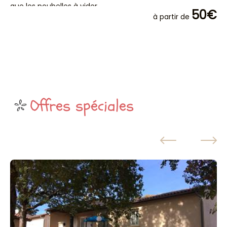
que les poubelles à vider
qu
50€
à partir de
Offres spéciales