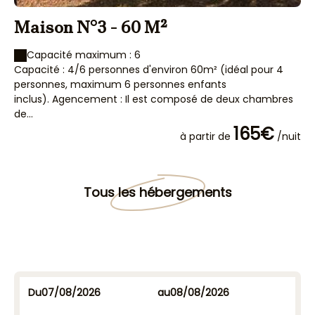
Maison N°3 - 60 M²
M
Capacité maximum : 6
Capacité : 4/6 personnes d'environ 60m² (idéal pour 4
Ca
personnes, maximum 6 personnes enfants
pe
inclus). Agencement : Il est composé de deux chambres
in
de...
de.
165€
à partir de
/nuit
Tous les hébergements
Du
au